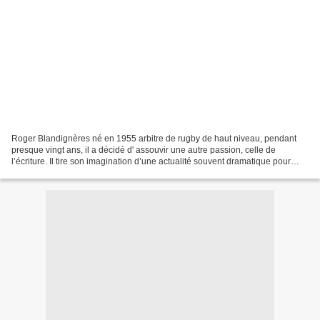
Roger Blandignères né en 1955 arbitre de rugby de haut niveau, pendant
presque vingt ans, il a décidé d' assouvir une autre passion, celle de
l’écriture. Il tire son imagination d’une actualité souvent dramatique pour
séduire un public de passionnés....