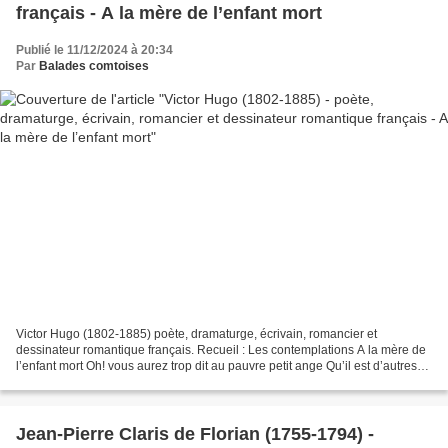
français - A la mère de l’enfant mort
Publié le 11/12/2024 à 20:34
Par
Balades comtoises
Victor Hugo (1802-1885) poète, dramaturge, écrivain, romancier et
dessinateur romantique français. Recueil : Les contemplations A la mère de
l’enfant mort Oh! vous aurez trop dit au pauvre petit ange Qu’il est d’autres
anges là-haut, Que rien ne souffre...
Jean-Pierre Claris de Florian (1755-1794) -