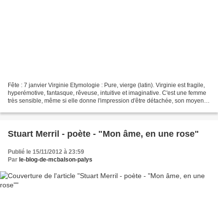
Fête : 7 janvier Virginie Etymologie : Pure, vierge (latin). Virginie est fragile,
hyperémotive, fantasque, rêveuse, intuitive et imaginative. C'est une femme
très sensible, même si elle donne l'impression d'être détachée, son moyen
de défense étant de...
Stuart Merril - poète - "Mon âme, en une rose"
Publié le 15/11/2012 à 23:59
Par
le-blog-de-mcbalson-palys