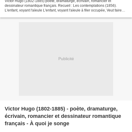
Victor Hugo (1802-1885) poète, dramaturge, écrivain, romancier et
dessinateur romantique français. Recueil : Les contemplations (1856).
L'enfant, voyant l'aïeule L'enfant, voyant l'aïeule à filer occupée, Veut faire
une quenouille à sa grande poupée....
Publicité
Victor Hugo (1802-1885) - poète, dramaturge,
écrivain, romancier et dessinateur romantique
français - À quoi je songe