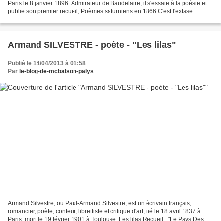
Paris le 8 janvier 1896. Admirateur de Baudelaire, il s'essaie à la poésie et
publie son premier recueil, Poèmes saturniens en 1866 C'est l'extase
langoureuse, C'est l'extase langoureuse,...
Armand SILVESTRE - poète - "Les lilas"
Publié le 14/04/2013 à 01:58
Par
le-blog-de-mcbalson-palys
Armand Silvestre, ou Paul-Armand Silvestre, est un écrivain français,
romancier, poète, conteur, librettiste et critique d'art, né le 18 avril 1837 à
Paris, mort le 19 février 1901 à Toulouse. Les lilas Recueil : "Le Pays Des