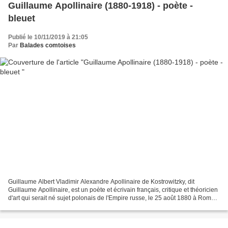
Guillaume Apollinaire (1880-1918) - poète -
bleuet
Publié le 10/11/2019 à 21:05
Par
Balades comtoises
Guillaume Albert Vladimir Alexandre Apollinaire de Kostrowitzky, dit
Guillaume Apollinaire, est un poète et écrivain français, critique et théoricien
d'art qui serait né sujet polonais de l'Empire russe, le 25 août 1880 à Rome.
Il meurt à Paris le 9 novembre...