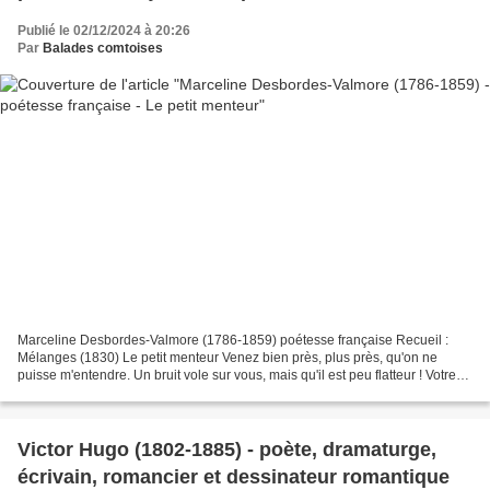
Publié le 02/12/2024 à 20:26
Par
Balades comtoises
Marceline Desbordes-Valmore (1786-1859) poétesse française Recueil :
Mélanges (1830) Le petit menteur Venez bien près, plus près, qu'on ne
puisse m'entendre. Un bruit vole sur vous, mais qu'il est peu flatteur ! Votre
mère en est triste ; elle vous est...
Victor Hugo (1802-1885) - poète, dramaturge,
écrivain, romancier et dessinateur romantique