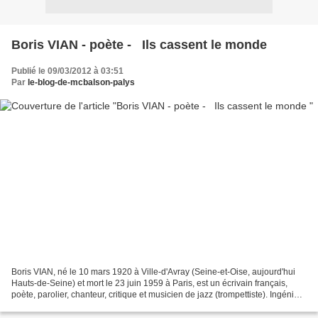
Boris VIAN - poète - Ils cassent le monde
Publié le 09/03/2012 à 03:51
Par
le-blog-de-mcbalson-palys
Boris VIAN, né le 10 mars 1920 à Ville-d'Avray (Seine-et-Oise, aujourd'hui
Hauts-de-Seine) et mort le 23 juin 1959 à Paris, est un écrivain français,
poète, parolier, chanteur, critique et musicien de jazz (trompettiste). Ingénieur
de l'École centrale...