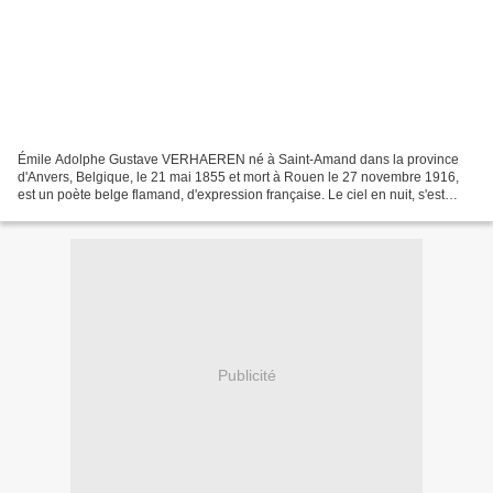
Émile Adolphe Gustave VERHAEREN né à Saint-Amand dans la province
d'Anvers, Belgique, le 21 mai 1855 et mort à Rouen le 27 novembre 1916,
est un poète belge flamand, d'expression française. Le ciel en nuit, s'est
déplié Le ciel en nuit, s'est déplié Et...
Publicité