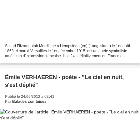
Sttuart Fitzrandolph Merrill, né à Hempstead (en) (Long Island) le 1er août
1863 et mort à Versailles le 1er décembre 1915, est un poète symboliste
américain d'expression française. Il se fixe définitivement en France en
1890. Il fut l’un des théoriciens...
Émile VERHAEREN - poète - "Le ciel en nuit,
s'est déplié"
Publié le 24/06/2012 à 02:41
Par
Balades comtoises