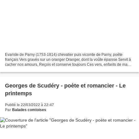
Evariste de Parny (1753-1814) chevalier puis vicomte de Parny, poète
français Vers gravés sur un oranger Oranger, dont la voûte épaisse Servit à
cacher nos amours, Reçois et conserve toujours Ces vers, enfants de ma
tendresse ; Et dis à ceux qu'un doux...
Georges de Scudéry - poète et romancier - Le
printemps
Publié le 22/03/2022 à 22:47
Par
Balades comtoises