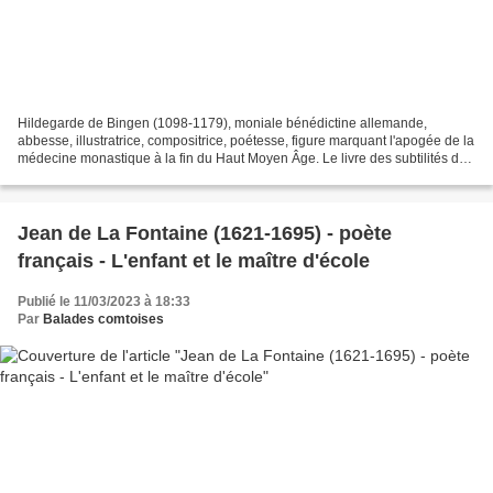
Hildegarde de Bingen (1098-1179), moniale bénédictine allemande,
abbesse, illustratrice, compositrice, poétesse, figure marquant l'apogée de la
médecine monastique à la fin du Haut Moyen Âge. Le livre des subtilités des
créatures divines, Physique, Les...
Jean de La Fontaine (1621-1695) - poète
français - L'enfant et le maître d'école
Publié le 11/03/2023 à 18:33
Par
Balades comtoises