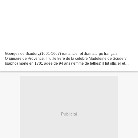
Georges de Scudéry,(1601-1667) romancier et dramaturge français.
Originaire de Provence. Il fut le frère de la célèbre Madeleine de Scudéry
(sapho) morte en 1701 âgée de 94 ans (femme de lettres) Il fut officier et
gouverneur du fort de Notre-Dame de...
Publicité