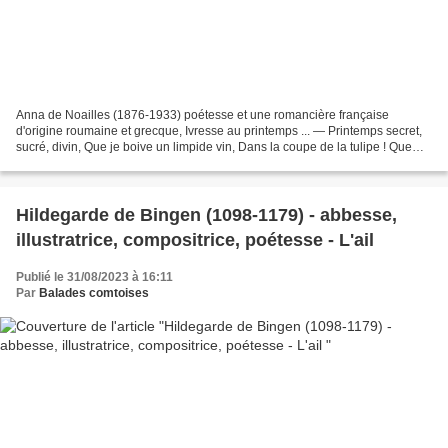
Anna de Noailles (1876-1933) poétesse et une romancière française
d'origine roumaine et grecque, Ivresse au printemps ... — Printemps secret,
sucré, divin, Que je boive un limpide vin, Dans la coupe de la tulipe ! Que
dans une argentine pipe Je brûle...
Hildegarde de Bingen (1098-1179) - abbesse,
illustratrice, compositrice, poétesse - L'ail
Publié le 31/08/2023 à 16:11
Par
Balades comtoises