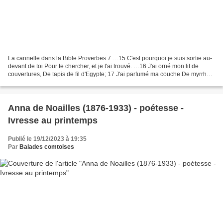
La cannelle dans la Bible Proverbes 7 …15 C'est pourquoi je suis sortie au-
devant de toi Pour te chercher, et je t'ai trouvé. …16 J'ai orné mon lit de
couvertures, De tapis de fil d'Egypte; 17 J'ai parfumé ma couche De myrrhe,
d'aloès et de cinnamome....
Anna de Noailles (1876-1933) - poétesse -
Ivresse au printemps
Publié le 19/12/2023 à 19:35
Par
Balades comtoises