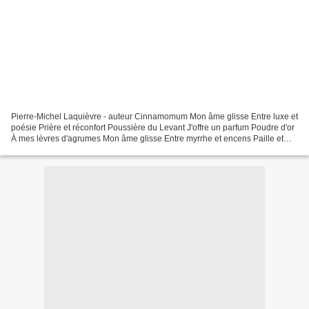
Pierre-Michel Laquièvre - auteur Cinnamomum Mon âme glisse Entre luxe et
poésie Prière et réconfort Poussière du Levant J'offre un parfum Poudre d'or
À mes lèvres d'agrumes Mon âme glisse Entre myrrhe et encens Paille et
mortier Miracle de l'Avent J'offre...