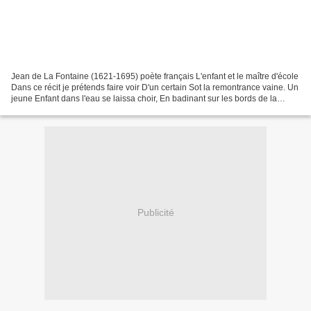
Jean de La Fontaine (1621-1695) poète français L'enfant et le maître d'école
Dans ce récit je prétends faire voir D'un certain Sot la remontrance vaine. Un
jeune Enfant dans l'eau se laissa choir, En badinant sur les bords de la
Seine. Le Ciel permit...
Publicité