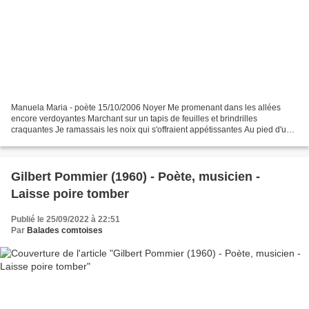
Manuela Maria - poète 15/10/2006 Noyer Me promenant dans les allées
encore verdoyantes Marchant sur un tapis de feuilles et brindrilles
craquantes Je ramassais les noix qui s'offraient appétissantes Au pied d'un
imposant noyer aux couleurs ravissantes...
Gilbert Pommier (1960) - Poète, musicien -
Laisse poire tomber
Publié le 25/09/2022 à 22:51
Par
Balades comtoises