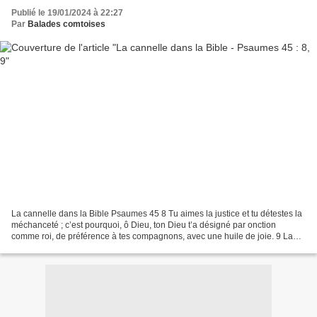
Publié le 19/01/2024 à 22:27
Par
Balades comtoises
La cannelle dans la Bible Psaumes 45 8 Tu aimes la justice et tu détestes la
méchanceté ; c’est pourquoi, ô Dieu, ton Dieu t’a désigné par onction
comme roi, de préférence à tes compagnons, avec une huile de joie. 9 La
myrrhe, l’aloès et la cannelle parfument...