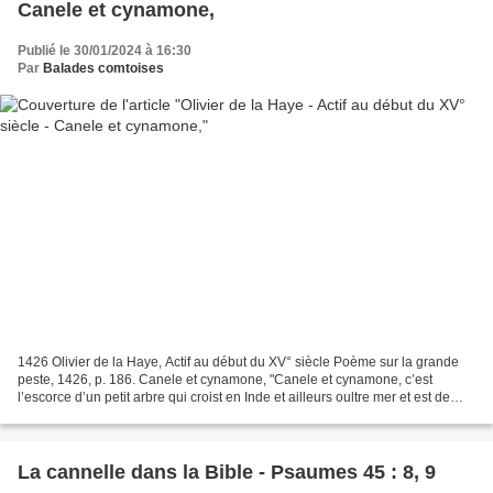
Canele et cynamone,
Publié le 30/01/2024 à 16:30
Par
Balades comtoises
1426 Olivier de la Haye, Actif au début du XV° siècle Poème sur la grande
peste, 1426, p. 186. Canele et cynamone, "Canele et cynamone, c’est
l’escorce d’un petit arbre qui croist en Inde et ailleurs oultre mer et est de
chaude et seche nature, bien odorant...
La cannelle dans la Bible - Psaumes 45 : 8, 9