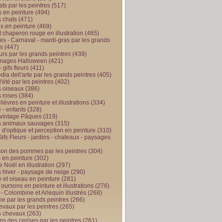
ts par les peintres
(517)
 en peinture
(494)
 chats
(471)
x en peinture
(469)
t chaperon rouge en illustration
(465)
s - Carnaval - mardi-gras par les grands
es
(447)
urs par les grands peintres
(439)
 images Halloween
(421)
 gifs fleurs
(411)
ia dell'arte par les grands peintres
(405)
d'été par les peintres
(402)
 oiseaux
(386)
 roses
(384)
 lièvres en peinture et illustrations
(334)
 - enfants
(328)
vintage Pâques
(319)
s animaux sauvages
(315)
n d'optique et perception en peinture
(310)
ifs Fleurs - jardins - chateaux - paysages
son des pommes par les peintres
(304)
 en peinture
(302)
 Noël en illustration
(297)
 hiver - paysage de neige
(290)
et oiseau en peinture
(281)
 oursons en peinture et illustrations
(276)
 - Colombine et Arlequin illustrés
(268)
e par les grands peintres
(266)
evaux par les peintres
(265)
s chevaux
(263)
ps des cerises par les peintres
(261)