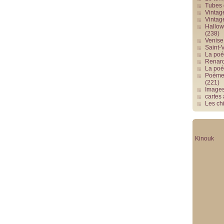
Tubes 
Vintag
Vintag
Hallowe
(238)
Venise 
Saint-V
La poés
Renards
La poé
Poèmes
(221)
Image
cartes
Les chi
Kinouk