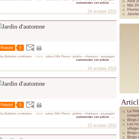
Août 
commenter cet article
…
Mai 2
Févrie
24 octobre 2015
Janvie
Repost
0
 by Balades comtoises
-
dans
tubes Gifs Fleurs - jardins - chateaux - paysages
commenter cet article
…
24 octobre 2015
Artic
Repost
0
Le Pet
 by Balades comtoises
-
dans
tubes Gifs Fleurs - jardins - chateaux - paysages
romant
commenter cet article
…
Blogs 
Les rou
23 octobre 2015
villag
Blogs 
Blogs 