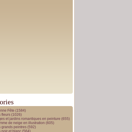
ories
onne Fête
(1584)
 fleurs
(1026)
es et jardins romantiques en peinture
(655)
me de neige en illustration
(605)
 grands peintres
(592)
 noir et blanc
(564)