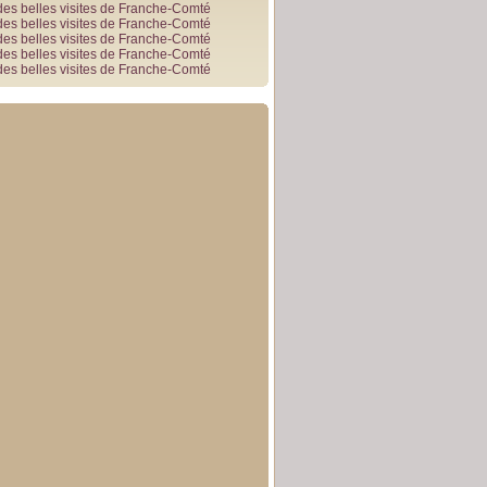
des belles visites de Franche-Comté
des belles visites de Franche-Comté
des belles visites de Franche-Comté
des belles visites de Franche-Comté
des belles visites de Franche-Comté