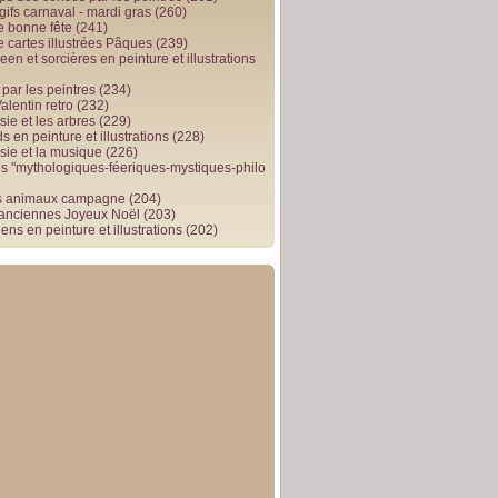
gifs carnaval - mardi gras
(260)
e bonne fête
(241)
e cartes illustrées Pâques
(239)
en et sorcières en peinture et illustrations
par les peintres
(234)
alentin retro
(232)
ie et les arbres
(229)
 en peinture et illustrations
(228)
sie et la musique
(226)
 "mythologiques-féeriques-mystiques-philo
s animaux campagne
(204)
 anciennes Joyeux Noël
(203)
ens en peinture et illustrations
(202)