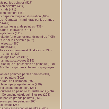
ts par les peintres
(517)
 en peinture
(494)
 chats
(471)
x en peinture
(469)
t chaperon rouge en illustration
(465)
s - Carnaval - mardi-gras par les grands
es
(447)
urs par les grands peintres
(439)
 images Halloween
(421)
 gifs fleurs
(411)
ia dell'arte par les grands peintres
(405)
d'été par les peintres
(402)
 oiseaux
(386)
 roses
(384)
 lièvres en peinture et illustrations
(334)
 - enfants
(328)
vintage Pâques
(319)
s animaux sauvages
(315)
n d'optique et perception en peinture
(310)
ifs Fleurs - jardins - chateaux - paysages
son des pommes par les peintres
(304)
 en peinture
(302)
 Noël en illustration
(297)
 hiver - paysage de neige
(290)
et oiseau en peinture
(281)
 oursons en peinture et illustrations
(276)
 - Colombine et Arlequin illustrés
(268)
e par les grands peintres
(266)
evaux par les peintres
(265)
s chevaux
(263)
ps des cerises par les peintres
(261)