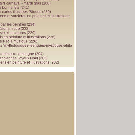
gifs carnaval - mardi gras
(260)
e bonne fête
(241)
e cartes illustrées Pâques
(239)
en et sorcières en peinture et illustrations
par les peintres
(234)
alentin retro
(232)
ie et les arbres
(229)
 en peinture et illustrations
(228)
sie et la musique
(226)
 "mythologiques-féeriques-mystiques-philo
s animaux campagne
(204)
 anciennes Joyeux Noël
(203)
ens en peinture et illustrations
(202)