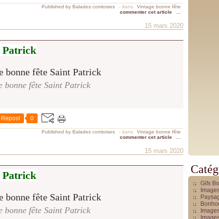
Published by Balades comtoises
-
dans
Vintage bonne fête
commenter cet article
…
15 mars 2020
 Patrick
e bonne fête Saint Patrick
Repost
0
Published by Balades comtoises
-
dans
Vintage bonne fête
commenter cet article
…
15 mars 2020
Catég
 Patrick
Gifs B
Images
Paysag
Bonhom
e bonne fête Saint Patrick
Images
Images