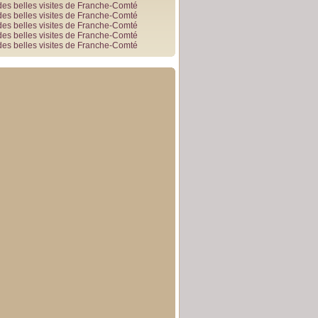
des belles visites de Franche-Comté
des belles visites de Franche-Comté
des belles visites de Franche-Comté
des belles visites de Franche-Comté
des belles visites de Franche-Comté