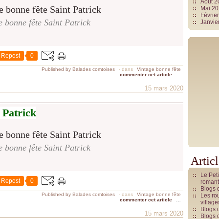
Août 
Mai 2
Févrie
e bonne fête Saint Patrick
Janvie
Repost
0
Published by Balades comtoises
-
dans
Vintage bonne fête
commenter cet article
…
15 mars 2020
 Patrick
e bonne fête Saint Patrick
Artic
Le Pet
Repost
0
romant
Blogs 
Published by Balades comtoises
-
dans
Vintage bonne fête
Les rou
commenter cet article
…
villag
Blogs 
15 mars 2020
Blogs 