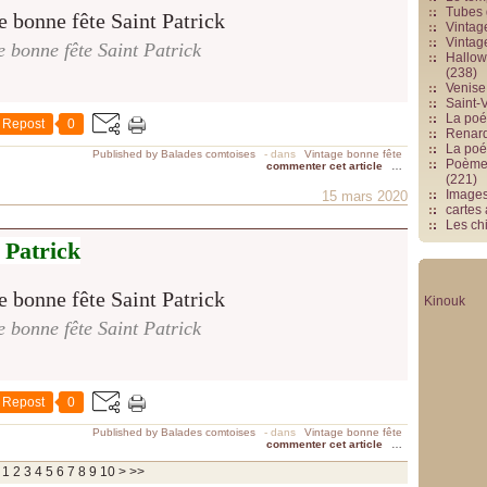
Tubes 
Vintag
Vintag
e bonne fête Saint Patrick
Hallowe
(238)
Venise 
Saint-V
La poés
Repost
0
Renards
La poé
Published by Balades comtoises
-
dans
Vintage bonne fête
Poèmes
commenter cet article
…
(221)
Image
15 mars 2020
cartes
Les chi
 Patrick
Kinouk
e bonne fête Saint Patrick
Repost
0
Published by Balades comtoises
-
dans
Vintage bonne fête
commenter cet article
…
20
1
2
3
4
5
6
7
8
9
10
>
>>