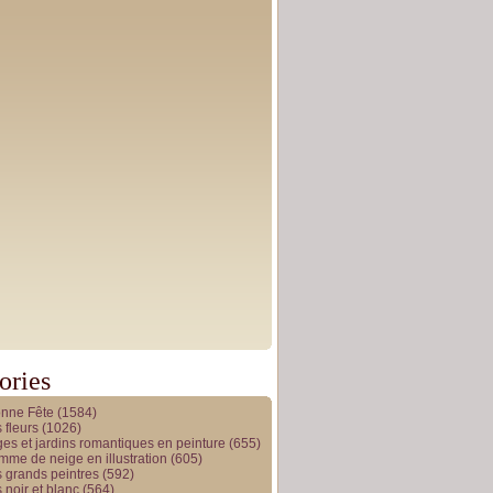
ories
onne Fête
(1584)
 fleurs
(1026)
es et jardins romantiques en peinture
(655)
me de neige en illustration
(605)
 grands peintres
(592)
 noir et blanc
(564)