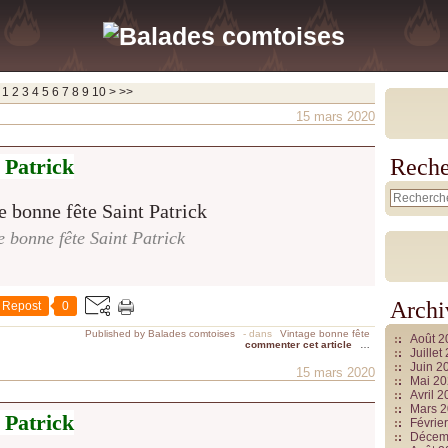
20
1
2
3
4
5
6
7
8
9
10
>
>>
15 mars 2020
 Patrick
Reche
e bonne fête Saint Patrick
Archi
Repost
0
Published by Balades comtoises
-
dans
Vintage bonne fête
Août 
commenter cet article
…
Juille
Juin 2
15 mars 2020
Mai 2
Avril 
Mars 
 Patrick
Févrie
Décem