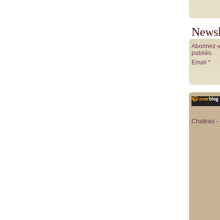
Newsl
Abonnez-vo
publiés.
Email
Chateau - 