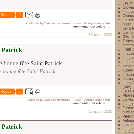
Les cha
Clowns
Images
Repost
0
Oiseau
Le peti
Published by Balades comtoises
-
dans
Vintage bonne fête
Masque
commenter cet article
…
peintr
Les fle
15 mars 2020
Gifs -
Tubes -
commed
 Patrick
Fruits 
Images
Images
lapins,
vintage
e bonne fête Saint Patrick
Tubes 
Image
Illusio
tubes G
(309)
La sai
Repost
0
Phares
Le Père
Published by Balades comtoises
-
dans
Vintage bonne fête
commenter cet article
…
Images
Femme 
15 mars 2020
ours et
Pierrot
Automn
 Patrick
Les ch
Image
Le tem